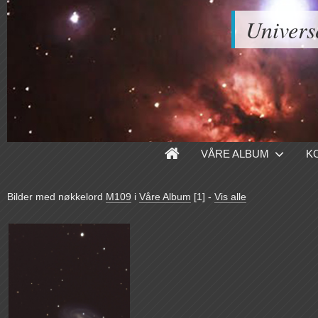
Univers
VÅRE ALBUM
K
Bilder med nøkkelord
M109
i
Våre Album
[1]
-
Vis alle