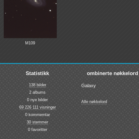
M109
Statistikk
ombinerte nøkkelord
138 bilder
Galaxy
2 albums
0 nye bilder
Alle nøkkelord
69 226 111 visninger
0 kommerntar
30 stemmer
0 favoritter