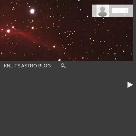
Logg inn
KNUT'S ASTRO BLOG
