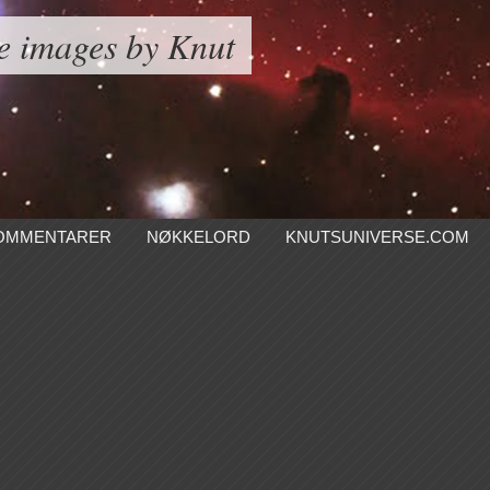
e images by Knut
OMMENTARER
NØKKELORD
KNUTSUNIVERSE.COM