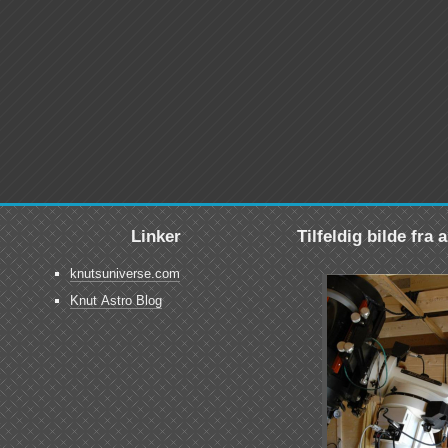
Linker
Tilfeldig bilde fra
knutsuniverse.com
Knut Astro Blog