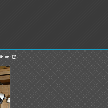
 album
