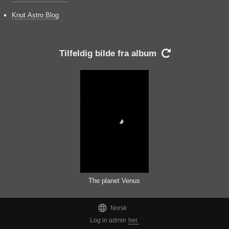
Knut Astro Blog
Tilfeldig bilde fra album

The planet Venus

Norsk
Log in admin
her.