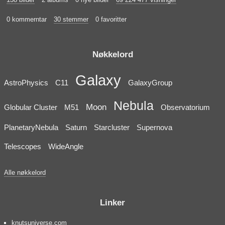
0 kommerntar
30 stemmer
0 favoritter
Nøkkelord
Galaxy
AstroPhysics
C11
GalaxyGroup
Nebula
Moon
Globular Cluster
M51
Observatorium
PlanetaryNebula
Saturn
Starcluster
Supernova
Telescopes
WideAngle
Alle nøkkelord
Linker
knutsuniverse.com