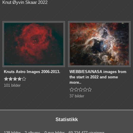
Knut Øyvin Skaar 2022
Knuts Astro Images 2006-2013.
WEBB/ESA/NASA images from
the start in 2022 and some





more..
101 bilder





37 bilder
Statistikk
138 bilder
2 albums
0 nye bilder
69 224 477 visninger