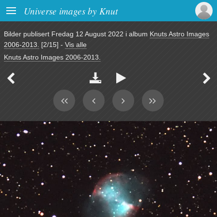

Universe images by Knut
Bilder publisert
Fredag 12 August 2022
i album
Knuts Astro Images
2006-2013.
[2/15]
-
Vis alle
Knuts Astro Images 2006-2013.



