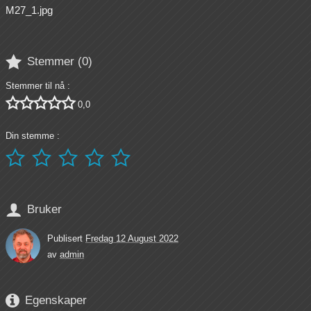
M27_1.jpg

Stemmer (
0
)
Stemmer til nå :





0,0
Din stemme :






Bruker
Publisert
Fredag 12 August 2022
av
admin

Egenskaper