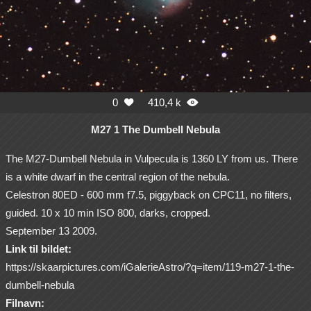
0
410,4 k


M27 1 The Dumbell Nebula
The M27-Dumbell Nebula in Vulpecula is 1360 LY from us. There
is a white dwarf in the central region of the nebula.
Celestron 80ED - 600 mm f7.5, piggyback on CPC11, no filters,
guided. 10 x 10 min ISO 800, darks, cropped.
September 13 2009.
Link til bildet:
https://skaarpictures.com/iGalerieAstro/?q=item/119-m27-1-the-
dumbell-nebula
Filnavn: