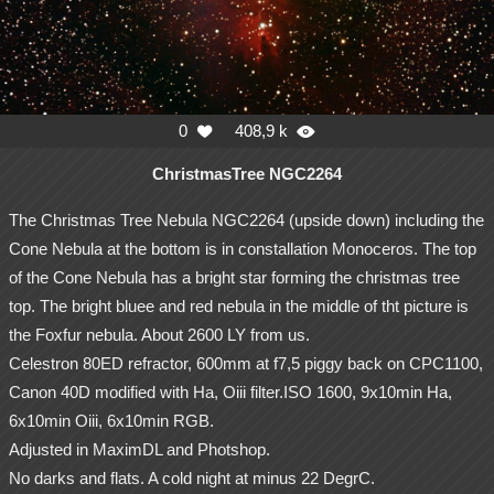
0
408,9 k


ChristmasTree NGC2264
The Christmas Tree Nebula NGC2264 (upside down) including the
Cone Nebula at the bottom is in constallation Monoceros. The top
of the Cone Nebula has a bright star forming the christmas tree
top. The bright bluee and red nebula in the middle of tht picture is
the Foxfur nebula. About 2600 LY from us.
Celestron 80ED refractor, 600mm at f7,5 piggy back on CPC1100,
Canon 40D modified with Ha, Oiii filter.ISO 1600, 9x10min Ha,
6x10min Oiii, 6x10min RGB.
Adjusted in MaximDL and Photshop.
No darks and flats. A cold night at minus 22 DegrC.