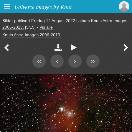

Universe images by Knut
Bilder publisert
Fredag 12 August 2022
i album
Knuts Astro Images
2006-2013.
[5/15]
-
Vis alle
Knuts Astro Images 2006-2013.



