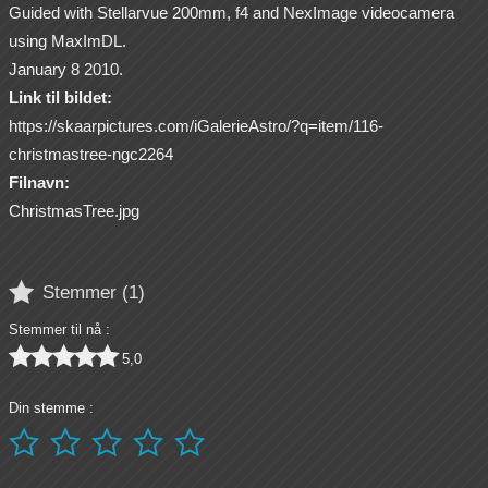
Guided with Stellarvue 200mm, f4 and NexImage videocamera
using MaxImDL.
January 8 2010.
Link til bildet:
https://skaarpictures.com/iGalerieAstro/?q=item/116-
christmastree-ngc2264
Filnavn:
ChristmasTree.jpg

Stemmer (
1
)
Stemmer til nå :





5,0
Din stemme :




