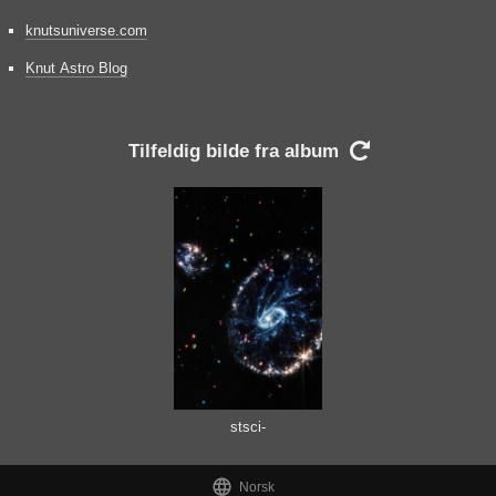
knutsuniverse.com
Knut Astro Blog
Tilfeldig bilde fra album

stsci-
01g8kcnd8k1zw33an8
1bvx91mn

Norsk