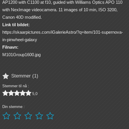
AP1200 with C1100 at f10, guided with Williams Optics APO 110
with NexImage videocamera. 11 images of 10 min, ISO 3200,
Canon 40D modified.
Link til bildet:
https://skaarpictures.com/iGalerieAstro/?q=item/101-supernova-
in-pinwheel-galaxy
Filnavn:
M101Group1600.jpg

Stemmer (
1
)
Stemmer til nå :





5,0
Din stemme :




