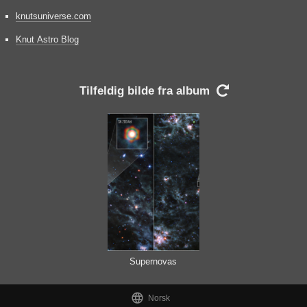
knutsuniverse.com
Knut Astro Blog
Tilfeldig bilde fra album

Supernovas

Norsk