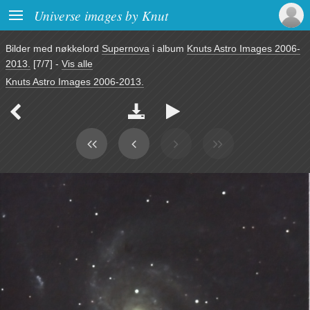

Universe images by Knut
Bilder med nøkkelord
Supernova
i album
Knuts Astro Images 2006-
2013.
[7/7]
-
Vis alle
Knuts Astro Images 2006-2013.


