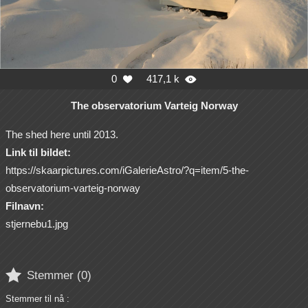
0
417,1 k


The observatorium Varteig Norway
The shed here until 2013.
Link til bildet:
https://skaarpictures.com/iGalerieAstro/?q=item/5-the-
observatorium-varteig-norway
Filnavn:
stjernebu1.jpg

Stemmer (
0
)
Stemmer til nå :