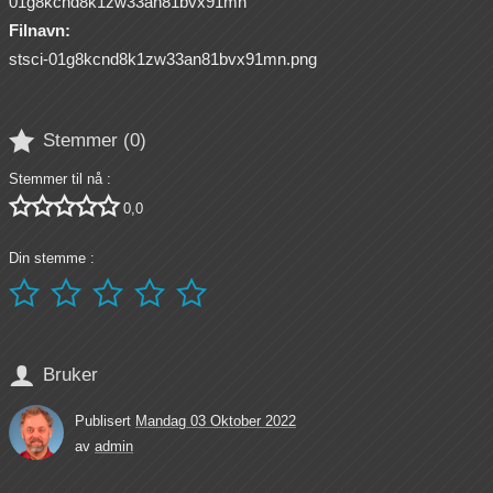
01g8kcnd8k1zw33an81bvx91mn
Filnavn:
stsci-01g8kcnd8k1zw33an81bvx91mn.png

Stemmer (
0
)
Stemmer til nå :





0,0
Din stemme :






Bruker
Publisert
Mandag 03 Oktober 2022
av
admin