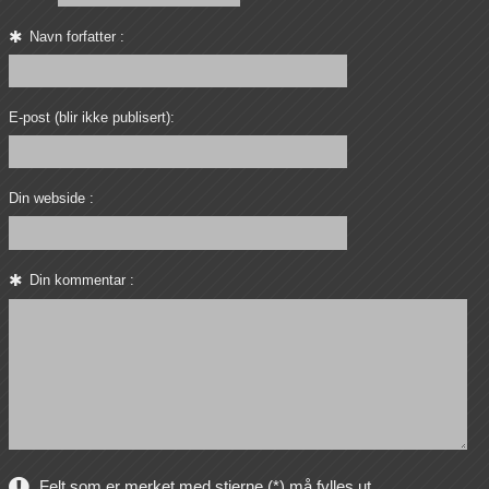
Navn forfatter :
E-post (blir ikke publisert):
Din webside :
Din kommentar :
Felt som er merket med stjerne (*) må fylles ut.