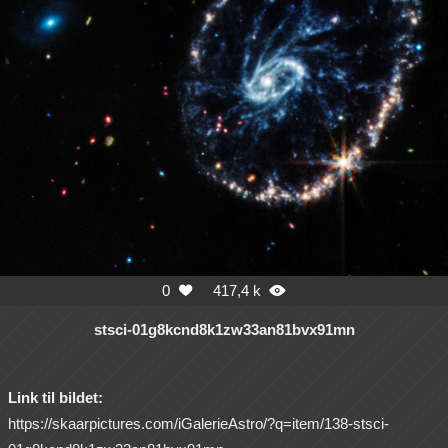
0
417,4 k


stsci-01g8kcnd8k1zw33an81bvx91mn
Link til bildet:
https://skaarpictures.com/iGalerieAstro/?q=item/138-stsci-