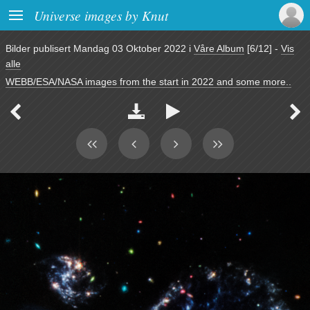

Universe images by Knut
Bilder publisert
Mandag 03 Oktober 2022
i
Våre Album
[6/12]
-
Vis
alle
WEBB/ESA/NASA images from the start in 2022 and some more..



