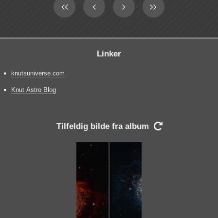
Linker
knutsuniverse.com
Knut Astro Blog
Tilfeldig bilde fra album
