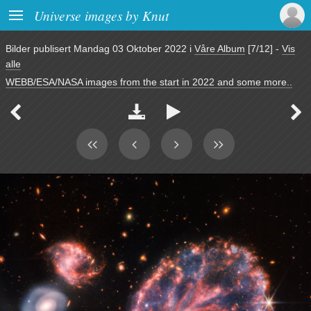

Universe images by Knut
Bilder publisert
Mandag 03 Oktober 2022
i
Våre Album
[7/12]
-
Vis
alle
WEBB/ESA/NASA images from the start in 2022 and some more..



