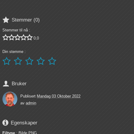

Stemmer (
0
)
Stemmer til nå :





0,0
Din stemme :






Bruker
Publisert
Mandag 03 Oktober 2022
av
admin

Egenskaper
Filtype
: Bilde PNG