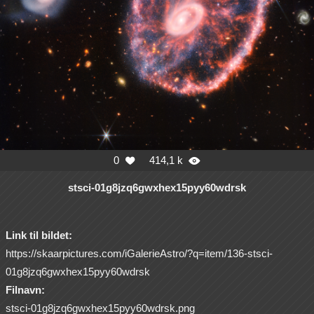
0
414,1 k


stsci-01g8jzq6gwxhex15pyy60wdrsk
Link til bildet:
https://skaarpictures.com/iGalerieAstro/?q=item/136-stsci-
01g8jzq6gwxhex15pyy60wdrsk
Filnavn:
stsci-01g8jzq6gwxhex15pyy60wdrsk.png