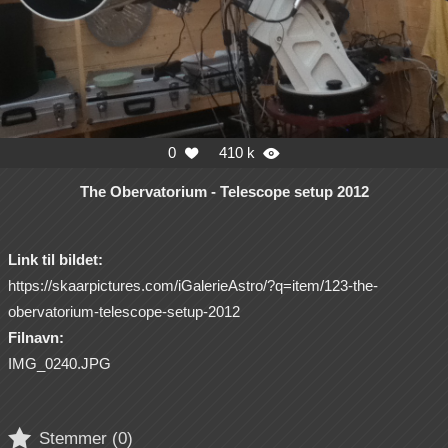
0
410 k


The Obervatorium - Telescope setup 2012
Link til bildet:
https://skaarpictures.com/iGalerieAstro/?q=item/123-the-
obervatorium-telescope-setup-2012
Filnavn:
IMG_0240.JPG

Stemmer (
0
)