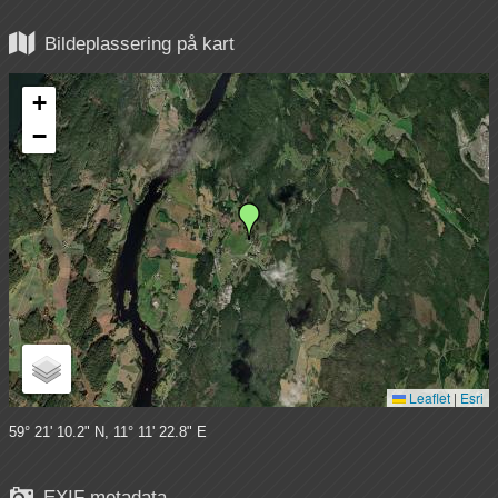

Bildeplassering på kart
+
−
Leaflet
|
Esri
59° 21' 10.2" N, 11° 11' 22.8" E

EXIF metadata