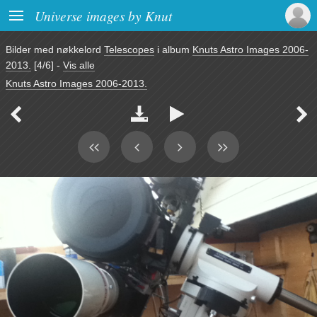

Universe images by Knut
Bilder med nøkkelord
Telescopes
i album
Knuts Astro Images 2006-
2013.
[4/6]
-
Vis alle
Knuts Astro Images 2006-2013.



