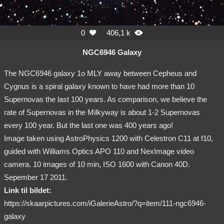
0
406,1 k


NGC6946 Galaxy
The NGC6946 galaxy 1o MLY away between Cepheus and
Cygnus is a spiral galaxy known to have had more than 10
Supernovas the last 100 years. As comparison, we believe the
rate of Supernovas in the Milkyway is about 1-2 Supernovas
every 100 year. But the last one was 400 years ago!
Image taken using AstroPhysics 1200 with Celestron C11 at f10,
guided with Williams Optics APO 110 and NexImage video
camera. 10 images of 10 min, ISO 1600 with Canon 40D.
Sepember 17 2011.
Link til bildet:
https://skaarpictures.com/iGalerieAstro/?q=item/111-ngc6946-
galaxy