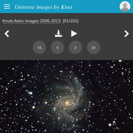

Universe images by Knut
Knuts Astro Images 2006-2013.
[81/101]



