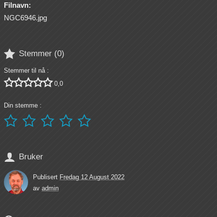
Filnavn:
NGC6946.jpg

Stemmer (
0
)
Stemmer til nå :





0,0
Din stemme :






Bruker
Publisert
Fredag 12 August 2022
av
admin