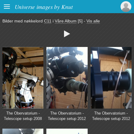

Universe images by Knut
Bilder med nøkkelord
C11
i
Våre Album
[5]
-
Vis alle

The Obervatorium -
The Obervatorium -
The Obervatorium -
Telescope setup 2008
Telescope setup 2012
Telescope setup 2012