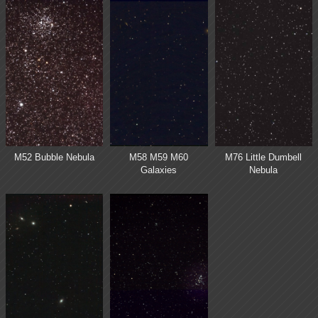
M52 Bubble Nebula
M58 M59 M60
M76 Little Dumbell
Galaxies
Nebula