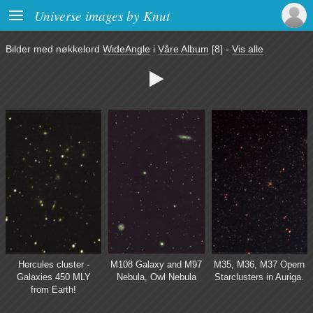

Universe images by Knut
Bilder med nøkkelord
WideAngle
i
Våre Album
[8]
-
Vis alle

Hercules cluster -
M108 Galaxy and M97
M35, M36, M37 Opern
Galaxies 450 MLY
Nebula, Owl Nebula
Starclusters in Auriga.
from Earth!