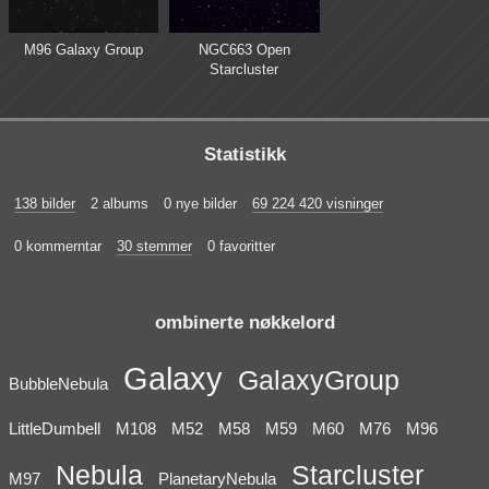
M96 Galaxy Group
NGC663 Open
Starcluster
Statistikk
138 bilder
2 albums
0 nye bilder
69 224 420 visninger
0 kommerntar
30 stemmer
0 favoritter
ombinerte nøkkelord
Galaxy
GalaxyGroup
BubbleNebula
LittleDumbell
M108
M52
M58
M59
M60
M76
M96
Nebula
Starcluster
M97
PlanetaryNebula