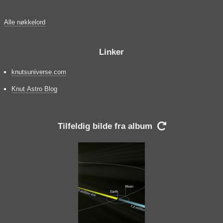
Alle nøkkelord
Linker
knutsuniverse.com
Knut Astro Blog
Tilfeldig bilde fra album
