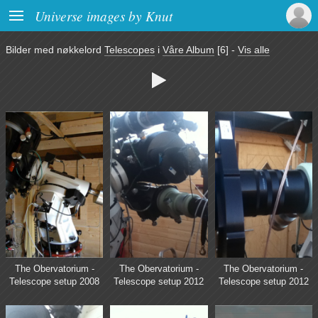

Universe images by Knut
Bilder med nøkkelord
Telescopes
i
Våre Album
[6]
-
Vis alle

The Obervatorium -
The Obervatorium -
The Obervatorium -
Telescope setup 2008
Telescope setup 2012
Telescope setup 2012