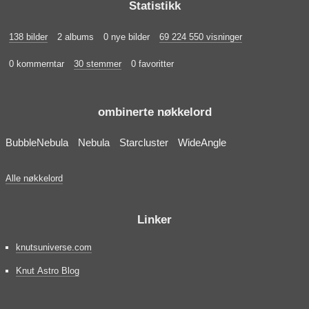
Statistikk
138 bilder
2 albums
0 nye bilder
69 224 550 visninger
0 kommerntar
30 stemmer
0 favoritter
ombinerte nøkkelord
BubbleNebula
Nebula
Starcluster
WideAngle
Alle nøkkelord
Linker
knutsuniverse.com
Knut Astro Blog