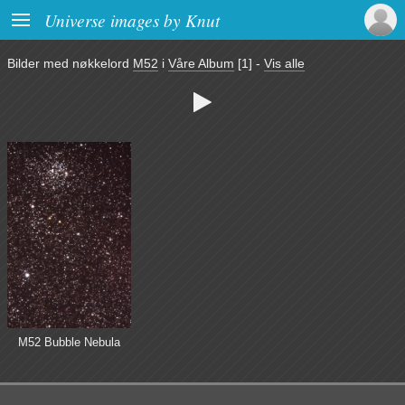

Universe images by Knut
Bilder med nøkkelord
M52
i
Våre Album
[1]
-
Vis alle

M52 Bubble Nebula